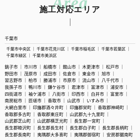
施工対応エリア
千葉市
千葉市中央区
千葉市花見川区
千葉市稲毛区
千葉市若葉区
千葉市緑区
千葉市美浜区
銚子市
市川市
船橋市
館山市
木更津市
松戸市
野田市
茂原市
成田市
佐倉市
東金市
旭市
習志野市
柏市
勝浦市
市原市
流山市
八千代市
我孫子市
鴨川市
鎌ケ谷市
君津市
富津市
浦安市
四街道市
袖ケ浦市
八街市
印西市
白井市
富里市
南房総市
匝瑳市
香取市
山武市
いすみ市
大網白里市
印旛郡酒々井町
印旛郡栄町
香取郡神崎町
香取郡多古町
香取郡東庄町
山武郡九十九里町
山武郡芝山町
山武郡横芝光町
長生郡一宮町
長生郡睦沢町
長生郡長生村
長生郡白子町
長生郡長柄町
長生郡長南町
夷隅郡大多喜町
夷隅郡御宿町
安房郡鋸南町