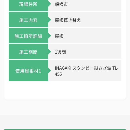
現場住所
船橋市
施工内容
屋根葺き替え
施工箇所詳細
屋根
施工期間
1週間
INAGAKI スタンビー縦さざ波 TL-
使用屋根材1
455