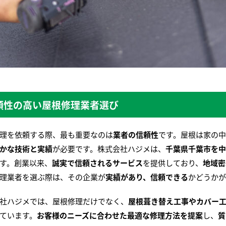
頼性の高い屋根修理業者選び
理を依頼する際、最も重要なのは
業者の信頼性
です。屋根は家の
かな技術と実績
が必要です。株式会社ハジメは、
千葉県千葉市を中
す。創業以来、
誠実で信頼されるサービス
を提供しており、
地域密
理業者を選ぶ際は、その企業が
実績があり、信頼できる
かどうかが
社ハジメでは、屋根修理だけでなく、
屋根葺き替え工事やカバー
ています。
お客様のニーズに合わせた最適な修理方法を提案
し、
質