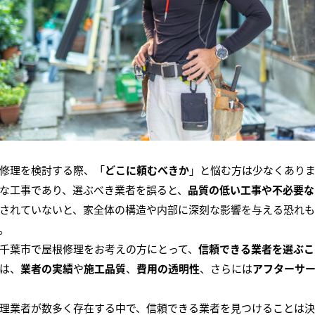
修理を検討する際、「
どこに頼むべきか
」と悩む方は少なくあり
な工事であり、選ぶべき業者を誤ると、
品質の低い工事や不必要な
されていないと、家全体の構造や内部に深刻な影響を与える恐れ
。
千葉市で屋根修理をお考えの方にとって、
信頼できる業者を選ぶこ
は、
業者の実績
や
施工品質
、
費用の透明性
、さらには
アフターサ
理業者が数多く存在する中で、信頼できる業者を見つけることは