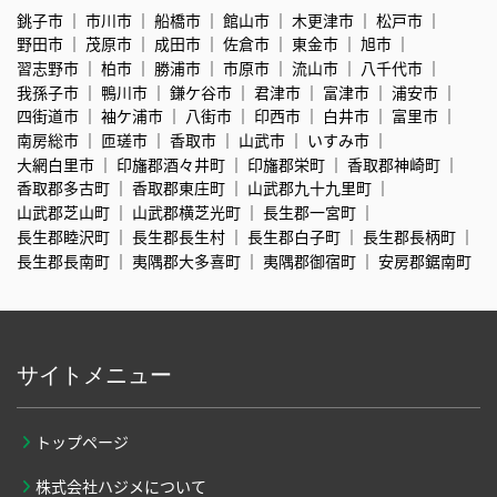
銚子市
市川市
船橋市
館山市
木更津市
松戸市
野田市
茂原市
成田市
佐倉市
東金市
旭市
習志野市
柏市
勝浦市
市原市
流山市
八千代市
我孫子市
鴨川市
鎌ケ谷市
君津市
富津市
浦安市
四街道市
袖ケ浦市
八街市
印西市
白井市
富里市
南房総市
匝瑳市
香取市
山武市
いすみ市
大網白里市
印旛郡酒々井町
印旛郡栄町
香取郡神崎町
香取郡多古町
香取郡東庄町
山武郡九十九里町
山武郡芝山町
山武郡横芝光町
長生郡一宮町
長生郡睦沢町
長生郡長生村
長生郡白子町
長生郡長柄町
長生郡長南町
夷隅郡大多喜町
夷隅郡御宿町
安房郡鋸南町
サイトメニュー
トップページ
株式会社ハジメについて