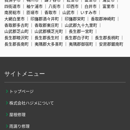
四街道市
袖ケ浦市
八街市
印西市
白井市
富里市
南房総市
匝瑳市
香取市
山武市
いすみ市
大網白里市
印旛郡酒々井町
印旛郡栄町
香取郡神崎町
香取郡多古町
香取郡東庄町
山武郡九十九里町
山武郡芝山町
山武郡横芝光町
長生郡一宮町
長生郡睦沢町
長生郡長生村
長生郡白子町
長生郡長柄町
長生郡長南町
夷隅郡大多喜町
夷隅郡御宿町
安房郡鋸南町
サイトメニュー
トップページ
株式会社ハジメについて
屋根修理
雨漏り修理