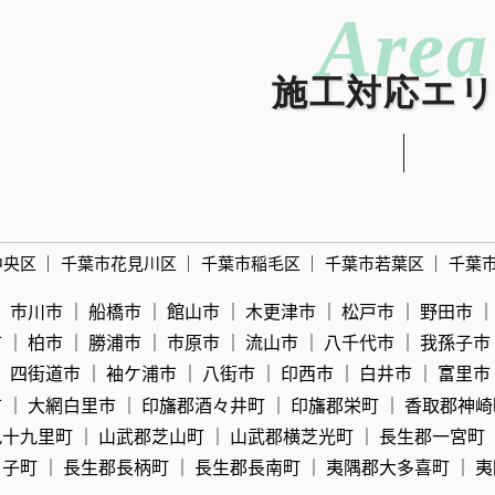
施工対応エ
中央区
千葉市花見川区
千葉市稲毛区
千葉市若葉区
千葉
市川市
船橋市
館山市
木更津市
松戸市
野田市
市
柏市
勝浦市
市原市
流山市
八千代市
我孫子市
四街道市
袖ケ浦市
八街市
印西市
白井市
富里市
市
大網白里市
印旛郡酒々井町
印旛郡栄町
香取郡神崎
九十九里町
山武郡芝山町
山武郡横芝光町
長生郡一宮町
白子町
長生郡長柄町
長生郡長南町
夷隅郡大多喜町
夷