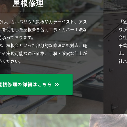
屋根修理
では、ガルバリウム鋼板やカラーベスト、アス
「
ルを使用した屋根葺き替え工事・カバー工法な
り
時承っております。
会
木、棟板金といった部分的な修理にも対応、職
千
こそ実現可能な適正価格、丁寧・確実な仕上が
応
めください。
社
屋根修理の詳細はこちら