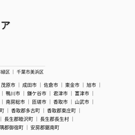
リア
市緑区
千葉市美浜区
茂原市
成田市
佐倉市
東金市
旭市
鴨川市
鎌ケ谷市
君津市
富津市
南房総市
匝瑳市
香取市
山武市
町
香取郡多古町
香取郡東庄町
長生郡睦沢町
長生郡長生村
隅郡御宿町
安房郡鋸南町