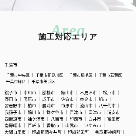
施工対応エリア
千葉市
千葉市中央区
千葉市花見川区
千葉市稲毛区
千葉市若葉区
千葉市緑区
千葉市美浜区
銚子市
市川市
船橋市
館山市
木更津市
松戸市
野田市
茂原市
成田市
佐倉市
東金市
旭市
習志野市
柏市
勝浦市
市原市
流山市
八千代市
我孫子市
鴨川市
鎌ケ谷市
君津市
富津市
浦安市
四街道市
袖ケ浦市
八街市
印西市
白井市
富里市
南房総市
匝瑳市
香取市
山武市
いすみ市
大網白里市
印旛郡酒々井町
印旛郡栄町
香取郡神崎町