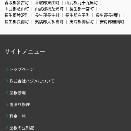
香取郡多古町
香取郡東庄町
山武郡九十九里町
山武郡芝山町
山武郡横芝光町
長生郡一宮町
長生郡睦沢町
長生郡長生村
長生郡白子町
長生郡長柄町
長生郡長南町
夷隅郡大多喜町
夷隅郡御宿町
安房郡鋸南町
サイトメニュー
トップページ
株式会社ハジメについて
屋根修理
雨漏り修理
料金一覧
屋根の豆知識