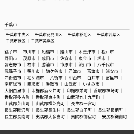
千葉市
千葉市中央区
千葉市花見川区
千葉市稲毛区
千葉市若葉区
千葉市緑区
千葉市美浜区
銚子市
市川市
船橋市
館山市
木更津市
松戸市
野田市
茂原市
成田市
佐倉市
東金市
旭市
習志野市
柏市
勝浦市
市原市
流山市
八千代市
我孫子市
鴨川市
鎌ケ谷市
君津市
富津市
浦安市
四街道市
袖ケ浦市
八街市
印西市
白井市
富里市
南房総市
匝瑳市
香取市
山武市
いすみ市
大網白里市
印旛郡酒々井町
印旛郡栄町
香取郡神崎町
香取郡多古町
香取郡東庄町
山武郡九十九里町
山武郡芝山町
山武郡横芝光町
長生郡一宮町
長生郡睦沢町
長生郡長生村
長生郡白子町
長生郡長柄町
長生郡長南町
夷隅郡大多喜町
夷隅郡御宿町
安房郡鋸南町