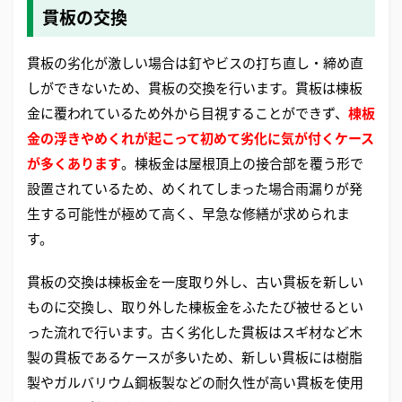
貫板の交換
貫板の劣化が激しい場合は釘やビスの打ち直し・締め直
しができないため、貫板の交換を行います。貫板は棟板
金に覆われているため外から目視することができず、
棟板
金の浮きやめくれが起こって初めて劣化に気が付くケース
が多くあります
。棟板金は屋根頂上の接合部を覆う形で
設置されているため、めくれてしまった場合雨漏りが発
生する可能性が極めて高く、早急な修繕が求められま
す。
貫板の交換は棟板金を一度取り外し、古い貫板を新しい
ものに交換し、取り外した棟板金をふたたび被せるとい
った流れで行います。古く劣化した貫板はスギ材など木
製の貫板であるケースが多いため、新しい貫板には樹脂
製やガルバリウム鋼板製などの耐久性が高い貫板を使用