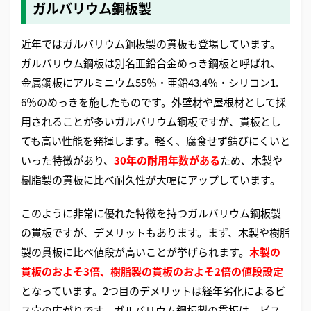
ガルバリウム鋼板製
近年ではガルバリウム鋼板製の貫板も登場しています。
ガルバリウム鋼板は別名亜鉛合金めっき鋼板と呼ばれ、
金属鋼板にアルミニウム55％・亜鉛43.4％・シリコン1.
6％のめっきを施したものです。外壁材や屋根材として採
用されることが多いガルバリウム鋼板ですが、貫板とし
ても高い性能を発揮します。軽く、腐食せず錆びにくいと
いった特徴があり、
30年の耐用年数がある
ため、木製や
樹脂製の貫板に比べ耐久性が大幅にアップしています。
このように非常に優れた特徴を持つガルバリウム鋼板製
の貫板ですが、デメリットもあります。まず、木製や樹脂
製の貫板に比べ値段が高いことが挙げられます。
木製の
貫板のおよそ3倍、樹脂製の貫板のおよそ2倍の値段設定
となっています。2つ目のデメリットは経年劣化によるビ
ス穴の広がりです。ガルバリウム鋼板製の貫板は、ビス