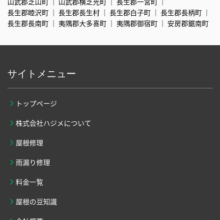
山武郡芝山町
山武郡横芝光町
長生郡一宮町
長生郡睦沢町
長生郡長生村
長生郡白子町
長生郡長柄町
長生郡長南町
夷隅郡大多喜町
夷隅郡御宿町
安房郡鋸南町
サイトメニュー
トップページ
株式会社ハジメについて
屋根修理
雨漏り修理
料金一覧
屋根の豆知識