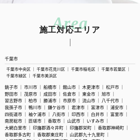
施工対応エリア
千葉市
千葉市中央区
千葉市花見川区
千葉市稲毛区
千葉市若葉区
千葉市緑区
千葉市美浜区
銚子市
市川市
船橋市
館山市
木更津市
松戸市
野田市
茂原市
成田市
佐倉市
東金市
旭市
習志野市
柏市
勝浦市
市原市
流山市
八千代市
我孫子市
鴨川市
鎌ケ谷市
君津市
富津市
浦安市
四街道市
袖ケ浦市
八街市
印西市
白井市
富里市
南房総市
匝瑳市
香取市
山武市
いすみ市
大網白里市
印旛郡酒々井町
印旛郡栄町
香取郡神崎町
香取郡多古町
香取郡東庄町
山武郡九十九里町