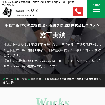
千葉市若葉区にて屋根修理〈コロニアル屋根の葺き替え工事〉 | 株式
MENU
会社ハジメ
千葉市近郊での屋根修理・雨漏り修理は株式会社ハジメへ
施工実績
株式会社ハジメは千葉県千葉市を中心に、屋根修理・雨漏り修理をはじ
め屋根板金工事・雨樋工事など、日々屋根に関する工事を皆様にお届け
しています。
『屋根には最適な施工を、お客様には正直に！』をモットーに、株式会
社ハジメが千葉の屋根をお守りします！
ホーム
施工実績
屋根修理
千葉市若葉区にて屋根修理〈コロニアル屋根の葺き
替え工事〉