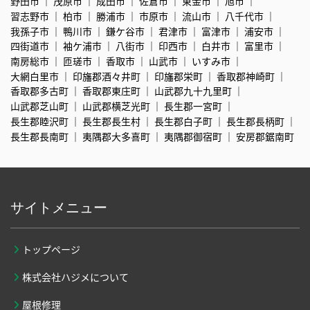
野田市
茂原市
成田市
佐倉市
東金市
旭市
習志野市
柏市
勝浦市
市原市
流山市
八千代市
我孫子市
鴨川市
鎌ケ谷市
君津市
富津市
浦安市
四街道市
袖ケ浦市
八街市
印西市
白井市
富里市
南房総市
匝瑳市
香取市
山武市
いすみ市
大網白里市
印旛郡酒々井町
印旛郡栄町
香取郡神崎町
香取郡多古町
香取郡東庄町
山武郡九十九里町
山武郡芝山町
山武郡横芝光町
長生郡一宮町
長生郡睦沢町
長生郡長生村
長生郡白子町
長生郡長柄町
長生郡長南町
夷隅郡大多喜町
夷隅郡御宿町
安房郡鋸南町
サイトメニュー
トップページ
株式会社ハジメについて
屋根修理