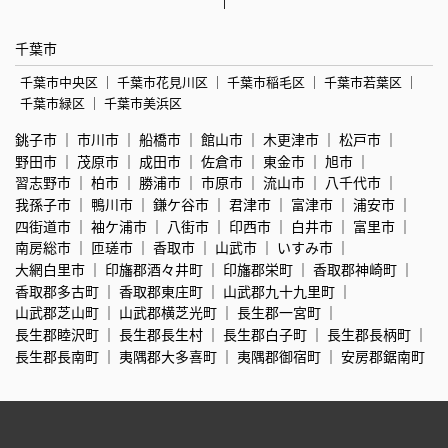
千葉市
千葉市中央区
千葉市花見川区
千葉市稲毛区
千葉市若葉区
千葉市緑区
千葉市美浜区
銚子市
市川市
船橋市
館山市
木更津市
松戸市
野田市
茂原市
成田市
佐倉市
東金市
旭市
習志野市
柏市
勝浦市
市原市
流山市
八千代市
我孫子市
鴨川市
鎌ケ谷市
君津市
富津市
浦安市
四街道市
袖ケ浦市
八街市
印西市
白井市
富里市
南房総市
匝瑳市
香取市
山武市
いすみ市
大網白里市
印旛郡酒々井町
印旛郡栄町
香取郡神崎町
香取郡多古町
香取郡東庄町
山武郡九十九里町
山武郡芝山町
山武郡横芝光町
長生郡一宮町
長生郡睦沢町
長生郡長生村
長生郡白子町
長生郡長柄町
長生郡長南町
夷隅郡大多喜町
夷隅郡御宿町
安房郡鋸南町